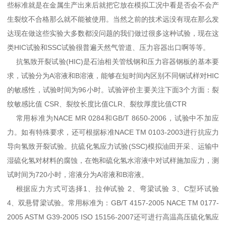
些标准就是在金属生产出来后就把它放在模拟工况中看是否会不会产
生裂纹不合格那么就不能被使用。当然之前的技术远没有现在那么发
达现在做这些实验大多数都没问题的我们做过很多这种试验，现在这
类HIC试验和SSC试验很普遍天然气管道、压力容器出口啊等等。
抗氢致开裂试验(HIC)
是石油相关管线钢和压力容器钢板的基本要
求，试验分为A溶液和B溶液，能够在短时间内区别不同钢试样对HIC
的敏感性，试验时间为96小时。试验评价主要关注下面3个方面：裂
纹敏感比值 CSR、裂纹长度比值CLR、裂纹厚度比值CTR
常用标准为NACE MR 0284和GB/T 8650-2006，试验中不加应
力。如有特殊要求，还可根据标准NACE TM 0103-2003进行抗应力
导向氢致开裂试验。抗硫化氢应力试验(SSC)模拟油田开采、运输中
湿硫化氢对材料的腐蚀，在饱和硫化氢水溶液中对试样施加应力，测
试时间为720小时，溶液分为A溶液和B溶液。
根据应力方式可选择1、拉伸试验 2、弯梁试验 3、C型环试验
4、双悬臂梁试验。常用标准为：GB/T 4157-2005 NACE TM 0177-
2005 ASTM G39-2005 ISO 15156-2007还可进行高温高压硫化氢应