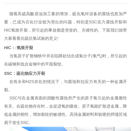
随着高硫高酸原油加工量的增加，硫化氢对设备的腐蚀也愈加严
重，已成为石化行业较为突出的问题，特别是SSC应力腐蚀开裂和
HIC氢致开裂，所引起的事故都是突发的、灾难性的。下面我们就带
大家看看
抗硫抗氢试验
的意义!
HIC：:氢致开裂
当氢原子扩散钢铁中并在陷阱处结合成氢分子(氢气)时，所引起的
在碳钢和低合金钢中的平面裂纹。
SSC：硫化物应力开裂
在有水和H2S存在的情况下，与腐蚀和拉应力有关的一种金属开
裂。
SSC与在金属表面的因酸性腐蚀所产生的原子氢引起的金属脆性
有关。在硫化物存在时，会促进氢的吸收。原子氢能扩散进金属，降
低金属的韧性，增加裂纹的敏感性。高强金属材料和较硬的焊缝区域
易于发生SSC。