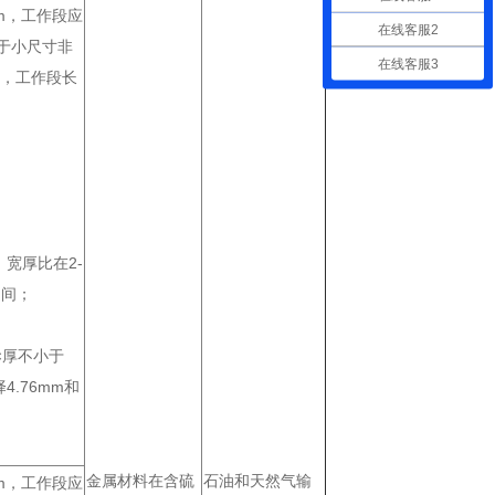
m，工作段应
在线客服2
，对于小尺寸非
在线客服3
mm，工作段长
，宽厚比在2-
之间；
×厚不小于
择4.76mm和
金属材料在含硫
石油和天然气输
m，工作段应