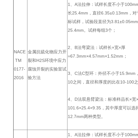
1、A法拉伸：试样长度不小于100m
长25.4mm，直径6.35±0.13mm
标试样，试验段直径为3.81±0.05
25.4mm。试样每组3个；
2、B法弯梁法：试样长×宽×厚
NACE
金属抗硫化物应力开
=67.3mm×4.57mm×1.52mm；
TM
裂和H2S环境中应力
0177-
腐蚀开裂的实验室试
3、C法C型环：外径不小于15.9mm
2016
验方法
10之间，直径和厚度的比在10-100
4、D法双悬臂梁法：标准样品长×宽
101.6×25.4×9.35，其中厚度可以选
12.7mm两种类型。
1、A法拉伸：试样长度不小于100m