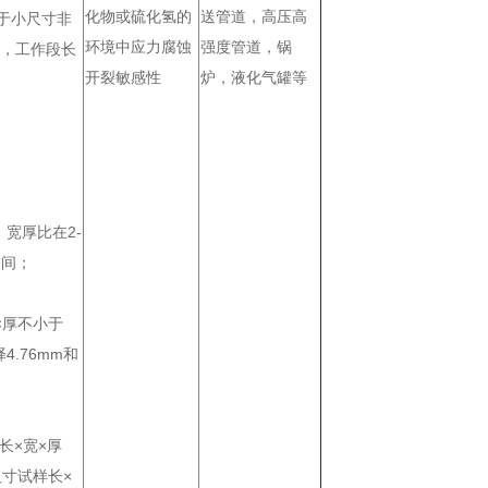
化物或硫化氢的
送管道，高压高
，对于小尺寸非
环境中应力腐蚀
强度管道，锅
mm，工作段长
开裂敏感性
炉，液化气罐等
，宽厚比在2-
之间；
×厚不小于
择4.76mm和
长×宽×厚
小尺寸试样长×