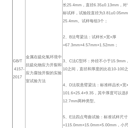
长25.4mm，直径6.35±0.13mm
标试样，试验段直径为3.81±0.05
25.4mm。试样每组3个；
2、B法弯梁法：试样长×宽×厚
=67.3mm×4.57mm×1.52mm；
金属在硫化氢环境中
GB/T
3、C法C型环：外径不小于15.9mm
抗硫化物应力开裂和
4157-
10之间，直径和厚度的比在10-100
应力腐蚀开裂的实验
2017
室试验方法
4、D法双悬臂梁法：标准样品长×宽
101.6×25.4×9.35，其中厚度可以选
12.7mm两种类型。
5、E法四点弯曲试验：标准试样尺寸
=115.0mm×15.0mm×5.00mm，